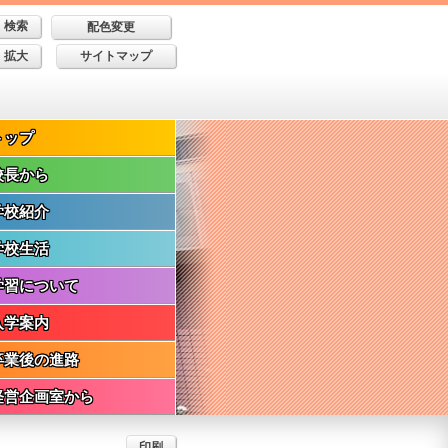
配色変更
拡大
サイトマップ
トップ
校長から
学校紹介
学校生活
学習について
入学案内
卒業後の進路
経営企画室から
印刷