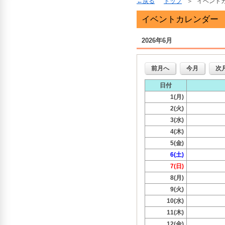
戻る
トップ
イベント
イベントカレンダー
2026年6月
前月へ
今月
次
日付
1(月)
2(火)
3(水)
4(木)
5(金)
6(土)
7(日)
8(月)
9(火)
10(水)
11(木)
12(金)